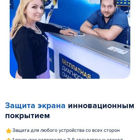
Item
1
of
Защита экрана
инновационным
5
покрытием
Защита для любого устройства со всех сторон