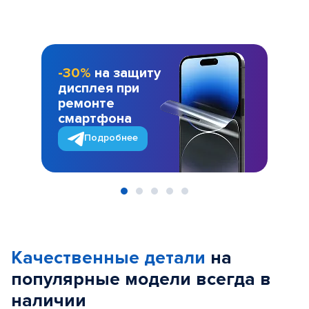
-30%
на защиту
дисплея при
ремонте
смартфона
Подробнее
Item
1
of
Качественные детали
на
5
популярные
модели
всегда в
наличии