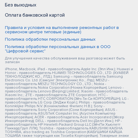
Без выходных
Оплата банковской картой
Правила и условия на выполнение ремонтных работ в
сервисном центре типовые (единые)
Политика обработки персональных данных
Политика обработки персональных данных в ООО
"Цифровой сервис"
Для улучшения качества обслуживания ваш разговор может быть
записан
iPhone, Macbook, iPad - правообладатель Apple Inc. (Эпл Инк.); Huawei и
Honor - правообладатель HUAWEI TECHNOLOGIES CO., LTD. (ХУАВЕЙ
ТЕКНОЛОДЖИС КО., ЛТД.); Samsung – правообладатель Samsung
Electronics Co. Ltd. (Самсунг Электроникс Ко., Лтд.); MEIZU -
правообладатель MEIZU TECHNOLOGY CO., LTD.; Nokia -
правообладатель Nokia Corporation (Нокиа Корпорейшн); Lenovo -
правообладатель Lenovo (Beijing) Limited; Xiaomi - правообладатель
Xiaomi Inc.; ZTE - правообладатель ZTE Corporation; HTC -
правообладатель HTC CORPORATION (Эйч-Ти-Си КОРПОРЕЙШН); LG -
правообладатель LG Corp. (ЭлДжи Корп.); Philips - правообладатель
Koninklijke Philips N.V. (Конинклийке Филипс Н.В.); Sony -
правообладатель Sony Corporation (Сони Корпорейшн); ASUS -
правообладатель ASUSTeK Computer Inc. (Асустек Компьютер
Инкорпорейшн); ACER - правообладатель Acer Incorporated (Эйсер
Инкорпорейтед); DELL - правообладатель Dell Inc.(Делл Инк.); HP -
правообладатель HP Hewlett-Packard Group LLC (ЭйчПи Хьюлетт
Паккард Груп ЛЛК); Toshiba - правообладатель KABUSHIKI KAISHA
TOSHIBA, also trading as Toshiba Corporation (КАБУШИКИ КАЙША
ТОШИБА также торгующая как Тосиба Корпорейшн). Товарные знаки