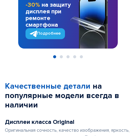
-30%
на защиту
дисплея при
ремонте
смартфона
Подробнее
Item
1
of
Качественные детали
на
5
популярные
модели
всегда в
наличии
Дисплеи класса Original
Оригинальная сочность, качество изображения, яркость,