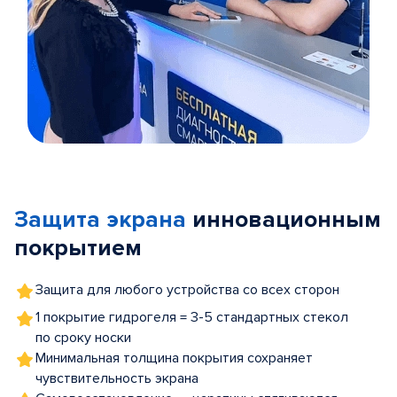
Item
1
of
Защита экрана
инновационным
5
покрытием
Защита для любого устройства со всех сторон
1 покрытие гидрогеля = 3-5 стандартных стекол
по сроку носки
Минимальная толщина покрытия сохраняет
чувствительность экрана