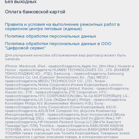
Без выходных
Оплата банковской картой
Правила и условия на выполнение ремонтных работ в
сервисном центре типовые (единые)
Политика обработки персональных данных
Политика обработки персональных данных в ООО
"Цифровой сервис"
Для улучшения качества обслуживания ваш разговор может быть
записан
iPhone, Macbook, iPad - правообладатель Apple Inc. (Эпл Инк.); Huawei и
Honor - правообладатель HUAWEI TECHNOLOGIES CO., LTD. (ХУАВЕЙ
ТЕКНОЛОДЖИС КО., ЛТД.); Samsung – правообладатель Samsung
Electronics Co. Ltd. (Самсунг Электроникс Ко., Лтд.); MEIZU -
правообладатель MEIZU TECHNOLOGY CO., LTD.; Nokia -
правообладатель Nokia Corporation (Нокиа Корпорейшн); Lenovo -
правообладатель Lenovo (Beijing) Limited; Xiaomi - правообладатель
Xiaomi Inc.; ZTE - правообладатель ZTE Corporation; HTC -
правообладатель HTC CORPORATION (Эйч-Ти-Си КОРПОРЕЙШН); LG -
правообладатель LG Corp. (ЭлДжи Корп.); Philips - правообладатель
Koninklijke Philips N.V. (Конинклийке Филипс Н.В.); Sony -
правообладатель Sony Corporation (Сони Корпорейшн); ASUS -
правообладатель ASUSTeK Computer Inc. (Асустек Компьютер
Инкорпорейшн); ACER - правообладатель Acer Incorporated (Эйсер
Инкорпорейтед); DELL - правообладатель Dell Inc.(Делл Инк.); HP -
правообладатель HP Hewlett-Packard Group LLC (ЭйчПи Хьюлетт
Паккард Груп ЛЛК); Toshiba - правообладатель KABUSHIKI KAISHA
TOSHIBA, also trading as Toshiba Corporation (КАБУШИКИ КАЙША
ТОШИБА также торгующая как Тосиба Корпорейшн). Товарные знаки
используется с целью описания товара, в отношении которых