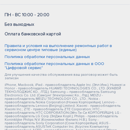
ПН - ВС 10:00 - 20:00
Без выходных
Оплата банковской картой
Правила и условия на выполнение ремонтных работ в
сервисном центре типовые (единые)
Политика обработки персональных данных
Политика обработки персональных данных в ООО
"Цифровой сервис"
Для улучшения качества обслуживания ваш разговор может быть
записан
iPhone, Macbook, iPad - правообладатель Apple Inc. (Эпл Инк.); Huawei и
Honor - правообладатель HUAWEI TECHNOLOGIES CO., LTD. (ХУАВЕЙ
ТЕКНОЛОДЖИС КО., ЛТД.); Samsung – правообладатель Samsung
Electronics Co. Ltd. (Самсунг Электроникс Ко., Лтд.); MEIZU -
правообладатель MEIZU TECHNOLOGY CO., LTD.; Nokia -
правообладатель Nokia Corporation (Нокиа Корпорейшн); Lenovo -
правообладатель Lenovo (Beijing) Limited; Xiaomi - правообладатель
Xiaomi Inc.; ZTE - правообладатель ZTE Corporation; HTC -
правообладатель HTC CORPORATION (Эйч-Ти-Си КОРПОРЕЙШН); LG -
правообладатель LG Corp. (ЭлДжи Корп.); Philips - правообладатель
Koninklijke Philips N.V. (Конинклийке Филипс Н.В.); Sony -
правообладатель Sony Corporation (Сони Корпорейшн); ASUS -
правообладатель ASUSTeK Computer Inc. (Асустек Компьютер