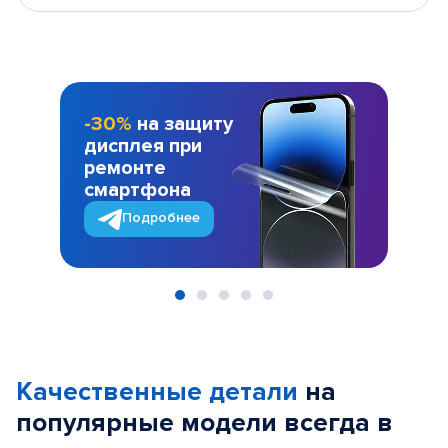
-30%
на защиту
дисплея при
ремонте
смартфона
Подробнее
Item
1
of
Качественные детали
на
5
популярные
модели
всегда в