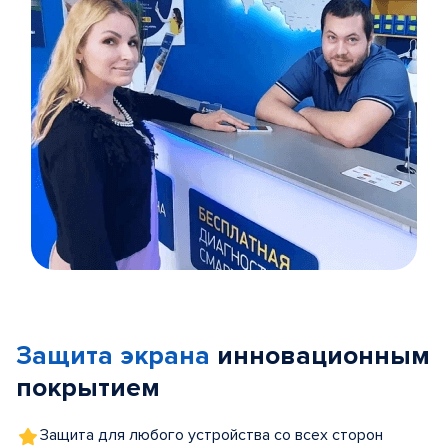
Item
1
of
Защита экрана
инновационным
5
покрытием
Защита для любого устройства со всех сторон