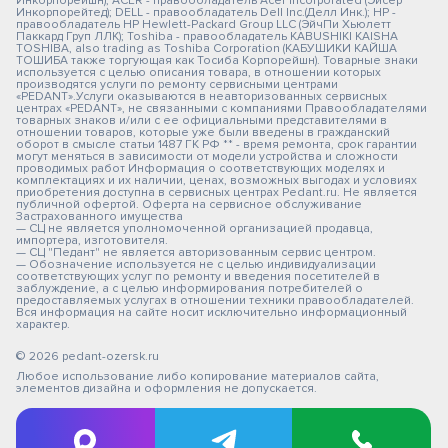
Инкорпорейшн); ACER - правообладатель Acer Incorporated (Эйсер
Инкорпорейтед); DELL - правообладатель Dell Inc.(Делл Инк.); HP -
правообладатель HP Hewlett-Packard Group LLC (ЭйчПи Хьюлетт
Паккард Груп ЛЛК); Toshiba - правообладатель KABUSHIKI KAISHA
TOSHIBA, also trading as Toshiba Corporation (КАБУШИКИ КАЙША
ТОШИБА также торгующая как Тосиба Корпорейшн). Товарные знаки
используется с целью описания товара, в отношении которых
производятся услуги по ремонту сервисными центрами
«PEDANT».Услуги оказываются в неавторизованных сервисных
центрах «PEDANT», не связанными с компаниями Правообладателями
товарных знаков и/или с ее официальными представителями в
отношении товаров, которые уже были введены в гражданский
оборот в смысле статьи 1487 ГК РФ ** - время ремонта, срок гарантии
могут меняться в зависимости от модели устройства и сложности
проводимых работ Информация о соответствующих моделях и
комплектациях и их наличии, ценах, возможных выгодах и условиях
приобретения доступна в сервисных центрах Pedant.ru. Не является
публичной офертой. Оферта на сервисное обслуживание
Застрахованного имущества
— СЦ не является уполномоченной организацией продавца,
импортера, изготовителя.
— СЦ "Педант" не является авторизованным сервис центром.
— Обозначение используется не с целью индивидуализации
соответствующих услуг по ремонту и введения посетителей в
заблуждение, а с целью информирования потребителей о
предоставляемых услугах в отношении техники правообладателей.
Вся информация на сайте носит исключительно информационный
характер.
© 2026 pedant-ozersk.ru
Любое использование либо копирование материалов сайта,
элементов дизайна и оформления не допускается.