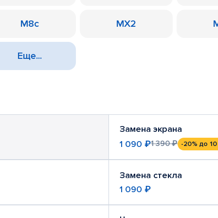
M8c
MX2
Еще...
Замена экрана
1 090 ₽
1 390 ₽
-20%
до 10
Замена стекла
1 090 ₽