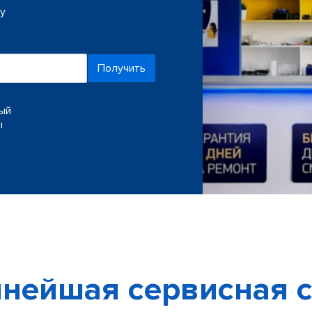
ку
Получить
ный
ы
нейшая сервисная с