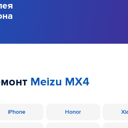
лея
она
емонт
Meizu MX4
iPhone
Honor
Xi