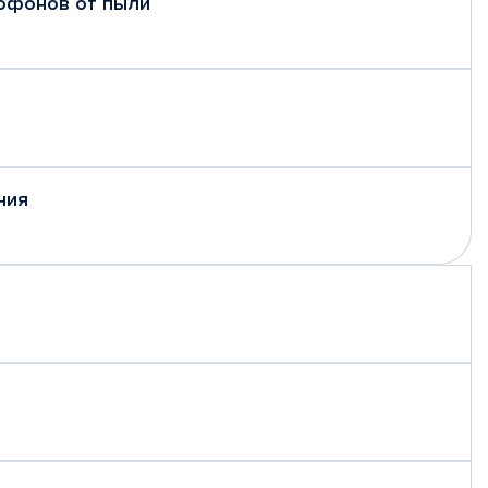
рофонов от пыли
ния