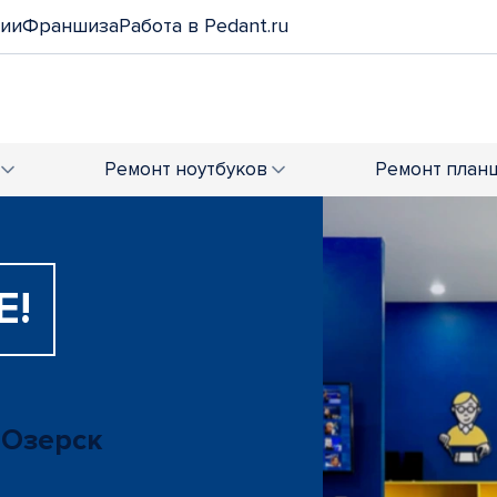
нии
Франшиза
Работа в Pedant.ru
Ремонт
ноутбуков
Ремонт
план
Е!
 Озерск