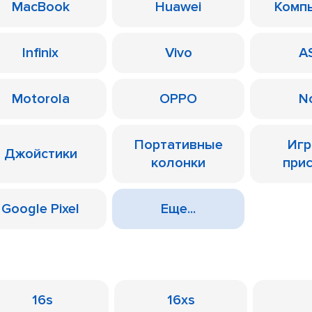
MacBook
Huawei
Комп
Infinix
Vivo
A
Motorola
OPPO
N
Портативные
Иг
Джойстики
колонки
при
Google Pixel
Еще...
16s
16xs