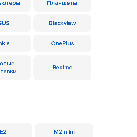
ьютеры
Планшеты
SUS
Blackview
okia
OnePlus
ровые
Realme
ставки
E2
M2 mini