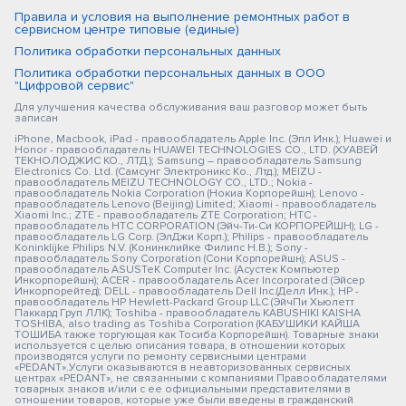
Правила и условия на выполнение ремонтных работ в
сервисном центре типовые (единые)
Политика обработки персональных данных
Политика обработки персональных данных в ООО
"Цифровой сервис"
Для улучшения качества обслуживания ваш разговор может быть
записан
iPhone, Macbook, iPad - правообладатель Apple Inc. (Эпл Инк.); Huawei и
Honor - правообладатель HUAWEI TECHNOLOGIES CO., LTD. (ХУАВЕЙ
ТЕКНОЛОДЖИС КО., ЛТД.); Samsung – правообладатель Samsung
Electronics Co. Ltd. (Самсунг Электроникс Ко., Лтд.); MEIZU -
правообладатель MEIZU TECHNOLOGY CO., LTD.; Nokia -
правообладатель Nokia Corporation (Нокиа Корпорейшн); Lenovo -
правообладатель Lenovo (Beijing) Limited; Xiaomi - правообладатель
Xiaomi Inc.; ZTE - правообладатель ZTE Corporation; HTC -
правообладатель HTC CORPORATION (Эйч-Ти-Си КОРПОРЕЙШН); LG -
правообладатель LG Corp. (ЭлДжи Корп.); Philips - правообладатель
Koninklijke Philips N.V. (Конинклийке Филипс Н.В.); Sony -
правообладатель Sony Corporation (Сони Корпорейшн); ASUS -
правообладатель ASUSTeK Computer Inc. (Асустек Компьютер
Инкорпорейшн); ACER - правообладатель Acer Incorporated (Эйсер
Инкорпорейтед); DELL - правообладатель Dell Inc.(Делл Инк.); HP -
правообладатель HP Hewlett-Packard Group LLC (ЭйчПи Хьюлетт
Паккард Груп ЛЛК); Toshiba - правообладатель KABUSHIKI KAISHA
TOSHIBA, also trading as Toshiba Corporation (КАБУШИКИ КАЙША
ТОШИБА также торгующая как Тосиба Корпорейшн). Товарные знаки
используется с целью описания товара, в отношении которых
производятся услуги по ремонту сервисными центрами
«PEDANT».Услуги оказываются в неавторизованных сервисных
центрах «PEDANT», не связанными с компаниями Правообладателями
товарных знаков и/или с ее официальными представителями в
отношении товаров, которые уже были введены в гражданский