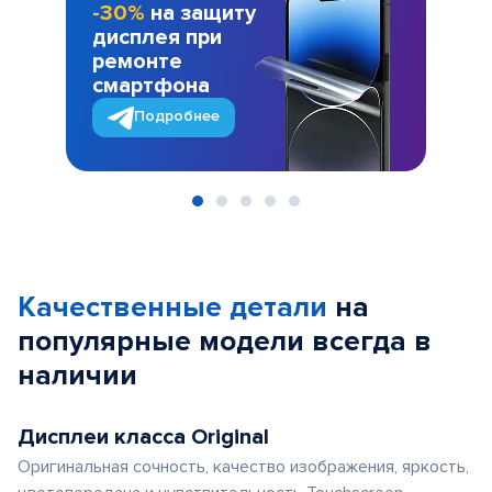
-30%
на защиту
дисплея при
ремонте
смартфона
Подробнее
Item
1
of
Качественные детали
на
5
популярные
модели
всегда в
наличии
Дисплеи класса Original
Оригинальная сочность, качество изображения, яркость,