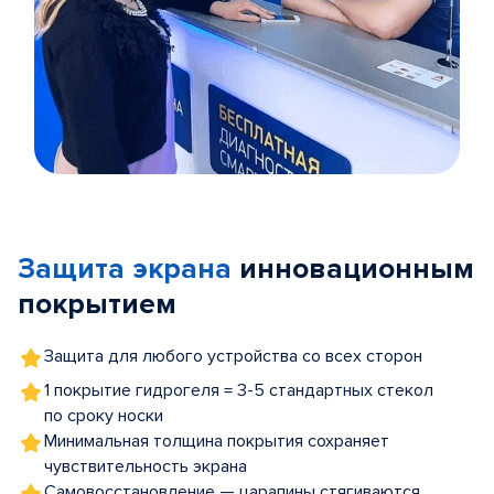
Item
1
of
Защита экрана
инновационным
5
покрытием
Защита для любого устройства со всех сторон
1 покрытие гидрогеля = 3-5 стандартных стекол
по сроку носки
Минимальная толщина покрытия сохраняет
чувствительность экрана
Самовосстановление — царапины стягиваются