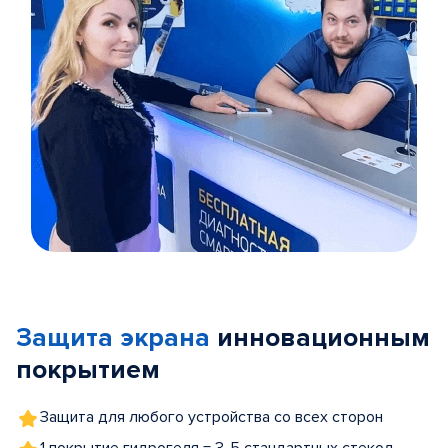
Item
1
of
Защита экрана
инновационным
5
покрытием
Защита для любого устройства со всех сторон