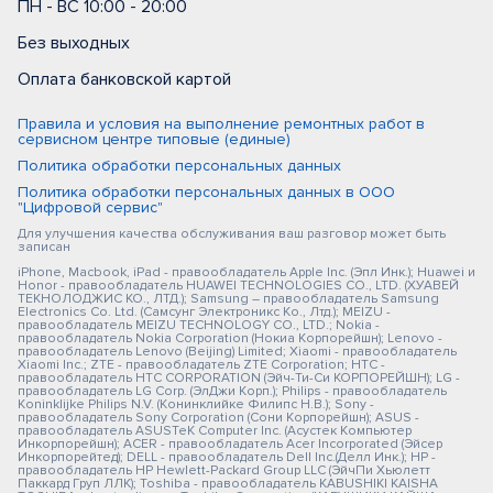
ПН - ВС 10:00 - 20:00
Без выходных
Оплата банковской картой
Правила и условия на выполнение ремонтных работ в
сервисном центре типовые (единые)
Политика обработки персональных данных
Политика обработки персональных данных в ООО
"Цифровой сервис"
Для улучшения качества обслуживания ваш разговор может быть
записан
iPhone, Macbook, iPad - правообладатель Apple Inc. (Эпл Инк.); Huawei и
Honor - правообладатель HUAWEI TECHNOLOGIES CO., LTD. (ХУАВЕЙ
ТЕКНОЛОДЖИС КО., ЛТД.); Samsung – правообладатель Samsung
Electronics Co. Ltd. (Самсунг Электроникс Ко., Лтд.); MEIZU -
правообладатель MEIZU TECHNOLOGY CO., LTD.; Nokia -
правообладатель Nokia Corporation (Нокиа Корпорейшн); Lenovo -
правообладатель Lenovo (Beijing) Limited; Xiaomi - правообладатель
Xiaomi Inc.; ZTE - правообладатель ZTE Corporation; HTC -
правообладатель HTC CORPORATION (Эйч-Ти-Си КОРПОРЕЙШН); LG -
правообладатель LG Corp. (ЭлДжи Корп.); Philips - правообладатель
Koninklijke Philips N.V. (Конинклийке Филипс Н.В.); Sony -
правообладатель Sony Corporation (Сони Корпорейшн); ASUS -
правообладатель ASUSTeK Computer Inc. (Асустек Компьютер
Инкорпорейшн); ACER - правообладатель Acer Incorporated (Эйсер
Инкорпорейтед); DELL - правообладатель Dell Inc.(Делл Инк.); HP -
правообладатель HP Hewlett-Packard Group LLC (ЭйчПи Хьюлетт
Паккард Груп ЛЛК); Toshiba - правообладатель KABUSHIKI KAISHA