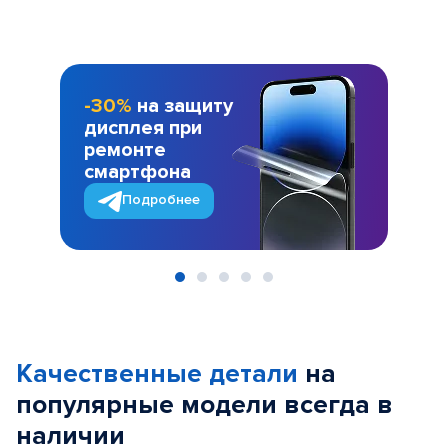
-30%
на защиту
дисплея при
ремонте
смартфона
Подробнее
Item
1
of
Качественные детали
на
5
популярные
модели
всегда в
наличии