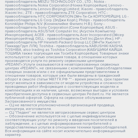
правообладатель MEIZU TECHNOLOGY CO., LTD.; Nokia -
правообладатель Nokia Corporation (Нокиа Корпорейшн); Lenovo -
правообладатель Lenovo (Beijing) Limited; Xiaomi - правообладатель
Xiaomi Inc.; ZTE - правообладатель ZTE Corporation; HTC -
правообладатель HTC CORPORATION (Эйч-Ти-Си КОРПОРЕЙШН); LG -
правообладатель LG Corp. (ЭлДжи Корп.); Philips - правообладатель
Koninklijke Philips N.V. (Конинклийке Филипс Н.В.); Sony -
правообладатель Sony Corporation (Сони Корпорейшн); ASUS -
правообладатель ASUSTeK Computer Inc. (Асустек Компьютер
Инкорпорейшн); ACER - правообладатель Acer Incorporated (Эйсер
Инкорпорейтед); DELL - правообладатель Dell Inc.(Делл Инк.); HP -
правообладатель HP Hewlett-Packard Group LLC (ЭйчПи Хьюлетт
Паккард Груп ЛЛК); Toshiba - правообладатель KABUSHIKI KAISHA
TOSHIBA, also trading as Toshiba Corporation (КАБУШИКИ КАЙША
ТОШИБА также торгующая как Тосиба Корпорейшн). Товарные знаки
используется с целью описания товара, в отношении которых
производятся услуги по ремонту сервисными центрами
«PEDANT».Услуги оказываются в неавторизованных сервисных
центрах «PEDANT», не связанными с компаниями Правообладателями
товарных знаков и/или с ее официальными представителями в
отношении товаров, которые уже были введены в гражданский
оборот в смысле статьи 1487 ГК РФ ** - время ремонта, срок гарантии
могут меняться в зависимости от модели устройства и сложности
проводимых работ Информация о соответствующих моделях и
комплектациях и их наличии, ценах, возможных выгодах и условиях
приобретения доступна в сервисных центрах Pedant.ru. Не является
публичной офертой. Оферта на сервисное обслуживание
Застрахованного имущества
— СЦ не является уполномоченной организацией продавца,
импортера, изготовителя.
— СЦ "Педант" не является авторизованным сервис центром.
— Обозначение используется не с целью индивидуализации
соответствующих услуг по ремонту и введения посетителей в
заблуждение, а с целью информирования потребителей о
предоставляемых услугах в отношении техники правообладателей.
Вся информация на сайте носит исключительно информационный
характер.