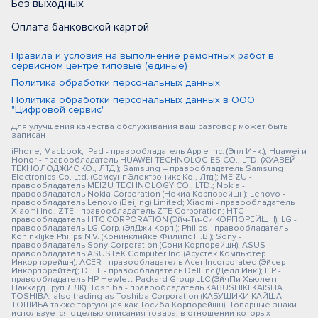
Без выходных
Оплата банковской картой
Правила и условия на выполнение ремонтных работ в
сервисном центре типовые (единые)
Политика обработки персональных данных
Политика обработки персональных данных в ООО
"Цифровой сервис"
Для улучшения качества обслуживания ваш разговор может быть
записан
iPhone, Macbook, iPad - правообладатель Apple Inc. (Эпл Инк.); Huawei и
Honor - правообладатель HUAWEI TECHNOLOGIES CO., LTD. (ХУАВЕЙ
ТЕКНОЛОДЖИС КО., ЛТД.); Samsung – правообладатель Samsung
Electronics Co. Ltd. (Самсунг Электроникс Ко., Лтд.); MEIZU -
правообладатель MEIZU TECHNOLOGY CO., LTD.; Nokia -
правообладатель Nokia Corporation (Нокиа Корпорейшн); Lenovo -
правообладатель Lenovo (Beijing) Limited; Xiaomi - правообладатель
Xiaomi Inc.; ZTE - правообладатель ZTE Corporation; HTC -
правообладатель HTC CORPORATION (Эйч-Ти-Си КОРПОРЕЙШН); LG -
правообладатель LG Corp. (ЭлДжи Корп.); Philips - правообладатель
Koninklijke Philips N.V. (Конинклийке Филипс Н.В.); Sony -
правообладатель Sony Corporation (Сони Корпорейшн); ASUS -
правообладатель ASUSTeK Computer Inc. (Асустек Компьютер
Инкорпорейшн); ACER - правообладатель Acer Incorporated (Эйсер
Инкорпорейтед); DELL - правообладатель Dell Inc.(Делл Инк.); HP -
правообладатель HP Hewlett-Packard Group LLC (ЭйчПи Хьюлетт
Паккард Груп ЛЛК); Toshiba - правообладатель KABUSHIKI KAISHA
TOSHIBA, also trading as Toshiba Corporation (КАБУШИКИ КАЙША
ТОШИБА также торгующая как Тосиба Корпорейшн). Товарные знаки
используется с целью описания товара, в отношении которых