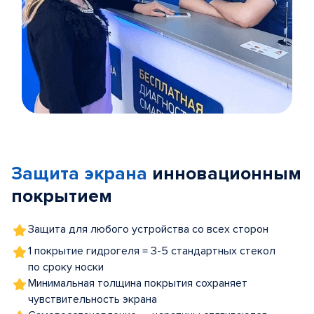
Item
1
of
Защита экрана
инновационным
5
покрытием
Защита для любого устройства со всех сторон
1 покрытие гидрогеля = 3-5 стандартных стекол
по сроку носки
Минимальная толщина покрытия сохраняет
чувствительность экрана