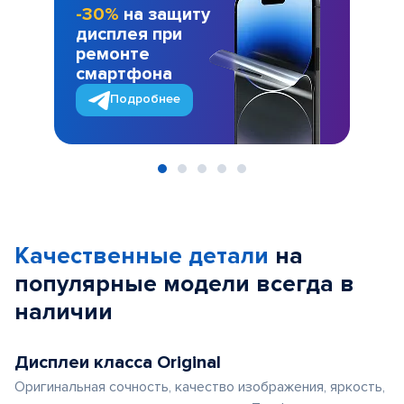
-30%
на защиту
дисплея при
ремонте
смартфона
Подробнее
Item
1
of
Качественные детали
на
5
популярные
модели
всегда в
наличии
Дисплеи класса Original
Оригинальная сочность, качество изображения, яркость,