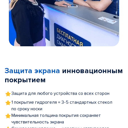
Item
1
of
Защита экрана
инновационным
5
покрытием
Защита для любого устройства со всех сторон
1 покрытие гидрогеля = 3-5 стандартных стекол
по сроку носки
Минимальная толщина покрытия сохраняет
чувствительность экрана