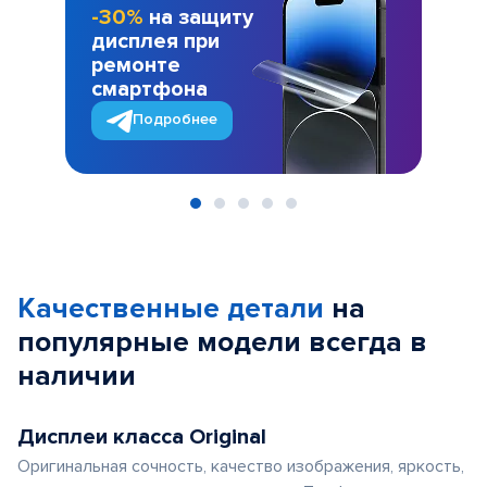
-30%
на защиту
дисплея при
ремонте
смартфона
Подробнее
Item
1
of
Качественные детали
на
5
популярные
модели
всегда в
наличии
Дисплеи класса Original
Оригинальная сочность, качество изображения, яркость,