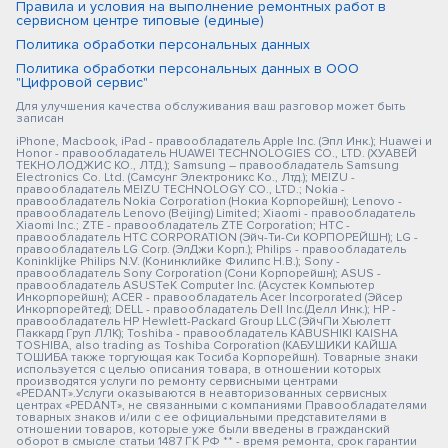
Правила и условия на выполнение ремонтных работ в
сервисном центре типовые (единые)
Политика обработки персональных данных
Политика обработки персональных данных в ООО
"Цифровой сервис"
Для улучшения качества обслуживания ваш разговор может быть
записан
iPhone, Macbook, iPad - правообладатель Apple Inc. (Эпл Инк.); Huawei и
Honor - правообладатель HUAWEI TECHNOLOGIES CO., LTD. (ХУАВЕЙ
ТЕКНОЛОДЖИС КО., ЛТД.); Samsung – правообладатель Samsung
Electronics Co. Ltd. (Самсунг Электроникс Ко., Лтд.); MEIZU -
правообладатель MEIZU TECHNOLOGY CO., LTD.; Nokia -
правообладатель Nokia Corporation (Нокиа Корпорейшн); Lenovo -
правообладатель Lenovo (Beijing) Limited; Xiaomi - правообладатель
Xiaomi Inc.; ZTE - правообладатель ZTE Corporation; HTC -
правообладатель HTC CORPORATION (Эйч-Ти-Си КОРПОРЕЙШН); LG -
правообладатель LG Corp. (ЭлДжи Корп.); Philips - правообладатель
Koninklijke Philips N.V. (Конинклийке Филипс Н.В.); Sony -
правообладатель Sony Corporation (Сони Корпорейшн); ASUS -
правообладатель ASUSTeK Computer Inc. (Асустек Компьютер
Инкорпорейшн); ACER - правообладатель Acer Incorporated (Эйсер
Инкорпорейтед); DELL - правообладатель Dell Inc.(Делл Инк.); HP -
правообладатель HP Hewlett-Packard Group LLC (ЭйчПи Хьюлетт
Паккард Груп ЛЛК); Toshiba - правообладатель KABUSHIKI KAISHA
TOSHIBA, also trading as Toshiba Corporation (КАБУШИКИ КАЙША
ТОШИБА также торгующая как Тосиба Корпорейшн). Товарные знаки
используется с целью описания товара, в отношении которых
производятся услуги по ремонту сервисными центрами
«PEDANT».Услуги оказываются в неавторизованных сервисных
центрах «PEDANT», не связанными с компаниями Правообладателями
товарных знаков и/или с ее официальными представителями в
отношении товаров, которые уже были введены в гражданский
оборот в смысле статьи 1487 ГК РФ ** - время ремонта, срок гарантии