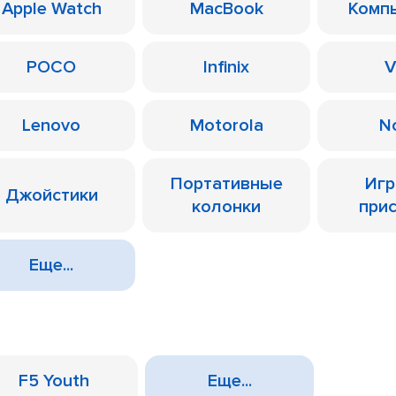
Apple Watch
MacBook
Комп
POCO
Infinix
V
Lenovo
Motorola
N
Портативные
Иг
Джойстики
колонки
при
Еще...
F5 Youth
Еще...