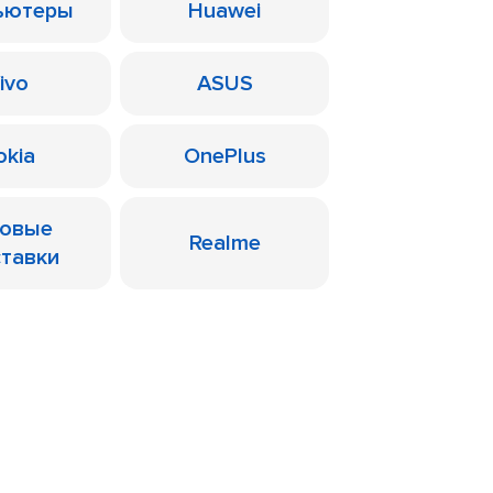
ьютеры
Huawei
ivo
ASUS
okia
OnePlus
ровые
Realme
ставки