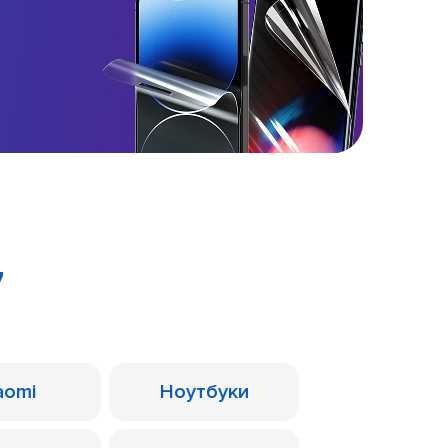
7
aomi
Ноутбуки