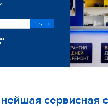
ку
Получить
ный
ы
нейшая сервисная с