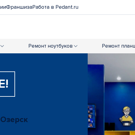
нии
Франшиза
Работа в Pedant.ru
Ремонт
ноутбуков
Ремонт
план
Е!
 Озерск