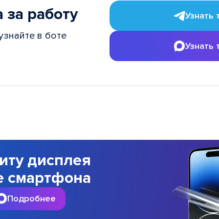
 за работу
Узнать 
узнайте в боте
Узнать 
иту дисплея
е смартфона
Подробнее