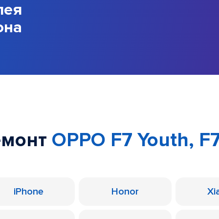
лея
она
емонт
OPPO F7 Youth, F
iPhone
Honor
Xi